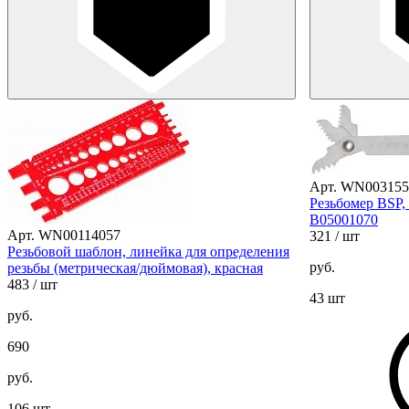
Арт. WN003155
Резьбомер BSP,
B05001070
Арт. WN00114057
321
/ шт
Резьбовой шаблон, линейка для определения
руб.
резьбы (метрическая/дюймовая), красная
483
/ шт
43 шт
руб.
690
руб.
106 шт