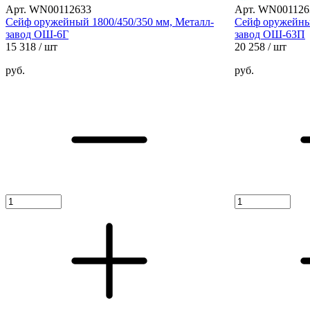
Арт. WN00112633
Арт. WN001126
Сейф оружейный 1800/450/350 мм, Металл-
Сейф оружейный
завод ОШ-6Г
завод ОШ-63П
15 318
/ шт
20 258
/ шт
руб.
руб.