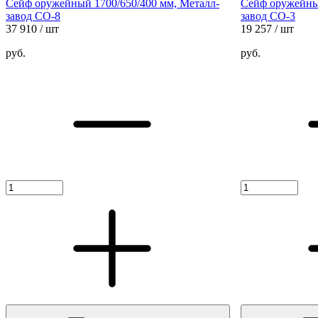
Сейф оружейный 1700/650/400 мм, Металл-
Сейф оружейный
завод СО-8
завод СО-3
37 910
/ шт
19 257
/ шт
руб.
руб.