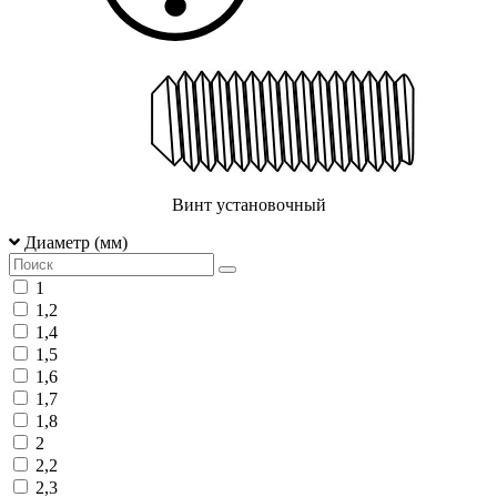
Винт установочный
Диаметр (мм)
1
1,2
1,4
1,5
1,6
1,7
1,8
2
2,2
2,3