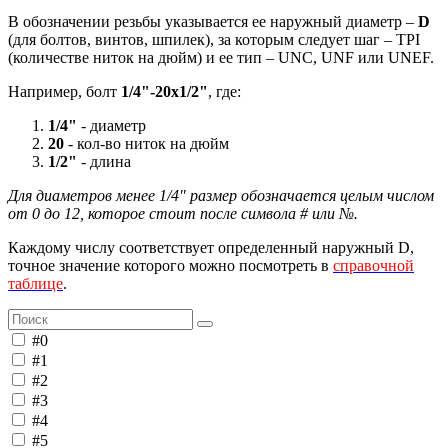
В обозначении резьбы указывается ее наружный диаметр –
D
(для болтов, винтов, шпилек), за которым следует шаг – TPI
(количестве ниток на дюйм) и ее тип – UNC, UNF или UNEF.
Например, болт
1/4"-20х1/2"
, где:
1/4"
- диаметр
20
- кол-во ниток на дюйм
1/2"
- длина
Для диаметров менее 1/4" размер обозначается целым числом
от 0 до 12, которое стоит после символа # или №.
Каждому числу соответствует определенный наружный D,
точное значение которого можно посмотреть в
справочной
таблице
.
#0
#1
#2
#3
#4
#5