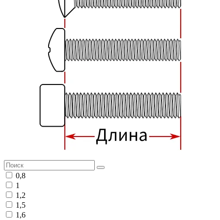
0,8
1
1,2
1,5
1,6