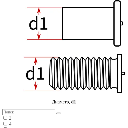
Диаметр,
d1
3
4