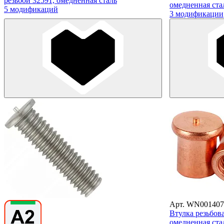
резьбой 32591, омедненная сталь
омедненная ста
5 модификаций
3 модификации
Арт. WN001407
Втулка резьбов
омедненная ста