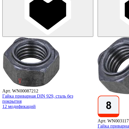
Арт. WN00087212
Гайка приварная DIN 929, сталь без
покрытия
12 модификаций
Арт. WN003117
Гайка приварна