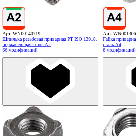
Арт. WN00140719
Арт. WN001306
Шпилька резьбовая приварная PT ISO 13918,
Гайка приварна
нержавеющая сталь А2
сталь А4
66 модификаций
8 модификаций