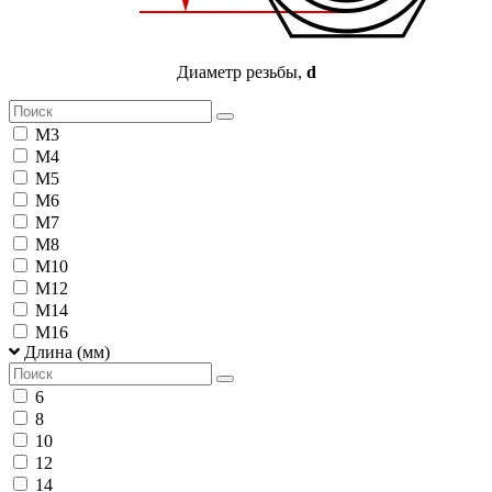
Диаметр резьбы,
d
М3
М4
М5
М6
М7
М8
М10
М12
М14
М16
Длина (мм)
6
8
10
12
14