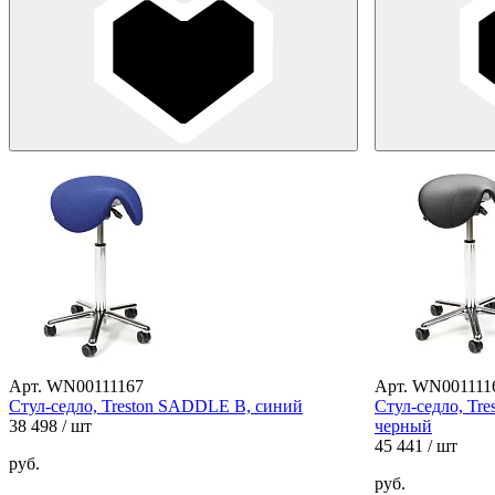
Арт. WN00111167
Арт. WN001111
Стул-седло, Treston SADDLE B, синий
Стул-седло, Tr
38 498
/ шт
черный
45 441
/ шт
руб.
руб.