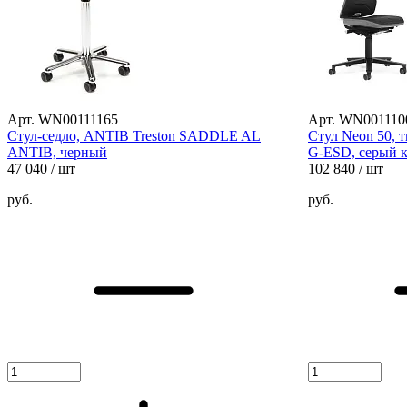
Арт. WN00111165
Арт. WN001110
Стул-седло, ANTIB Treston SADDLE AL
Стул Neon 50, т
ANTIB, черный
G-ESD, серый 
47 040
/ шт
102 840
/ шт
руб.
руб.