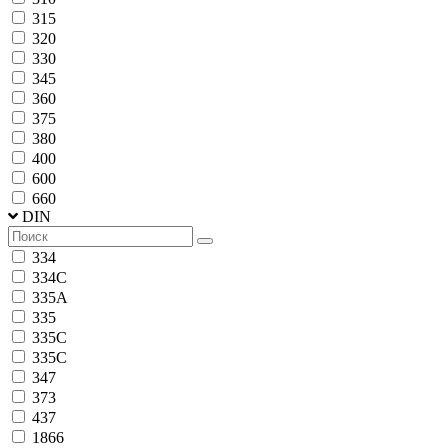
315
320
330
345
360
375
380
400
600
660
DIN
334
334C
335A
335
335C
335С
347
373
437
1866