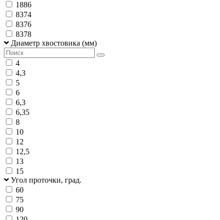
1886
8374
8376
8378
Диаметр хвостовика (мм)
4
4,3
5
6
6,3
6,35
8
10
12
12,5
13
15
Угол проточки, град.
60
75
90
120