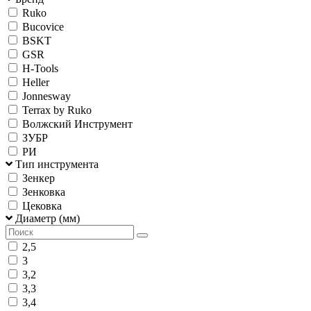
Ruko
Bucovice
BSKT
GSR
H-Tools
Heller
Jonnesway
Terrax by Ruko
Волжский Инструмент
ЗУБР
РИ
Тип инструмента
Зенкер
Зенковка
Цековка
Диаметр (мм)
2,5
3
3,2
3,3
3,4