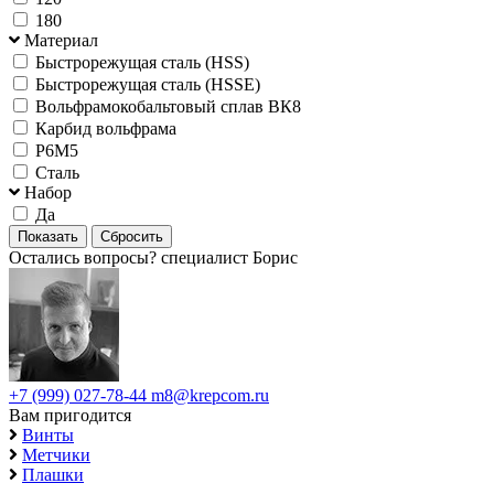
180
Материал
Быстрорежущая сталь (HSS)
Быстрорежущая сталь (HSSE)
Вольфрамокобальтовый сплав ВК8
Карбид вольфрама
Р6М5
Сталь
Набор
Да
Остались вопросы?
специалист Борис
+7 (999) 027-78-44
m8@krepcom.ru
Вам пригодится
Винты
Метчики
Плашки