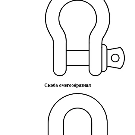
Скоба омегообразная