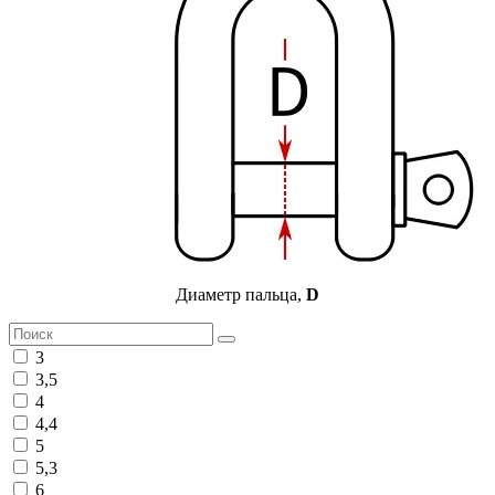
Диаметр пальца,
D
3
3,5
4
4,4
5
5,3
6