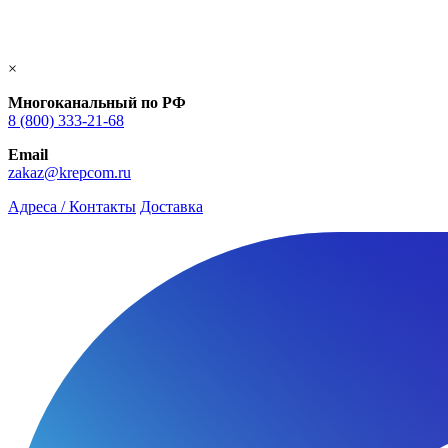
×
Многоканальный по РФ
8 (800) 333‑21-68
Email
zakaz@krepcom.ru
Адреса / Контакты
Доставка