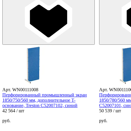
Арт. WN00111008
Арт. WN001110
Перфорированный промышленный экран
Перфорирован
1850/750/560 мм, дополнительное T-
1850/780/560 мм
основание, Treston C52007102, синий
C52007101, си
42 564
/ шт
50 539
/ шт
руб.
руб.