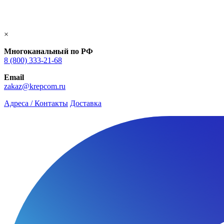
×
Многоканальный по РФ
8 (800) 333‑21-68
Email
zakaz@krepcom.ru
Адреса / Контакты
Доставка