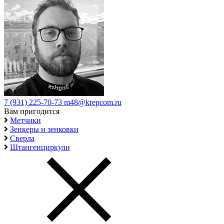
7 (931) 225-70-73
m48@krepcom.ru
Вам пригодится
Метчики
Зенкеры и зенковки
Сверла
Штангенциркули