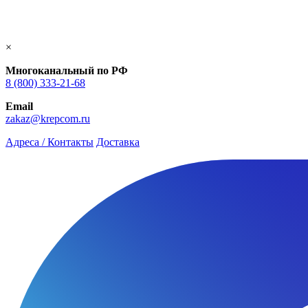
×
Многоканальный по РФ
8 (800) 333‑21-68
Email
zakaz@krepcom.ru
Адреса / Контакты
Доставка