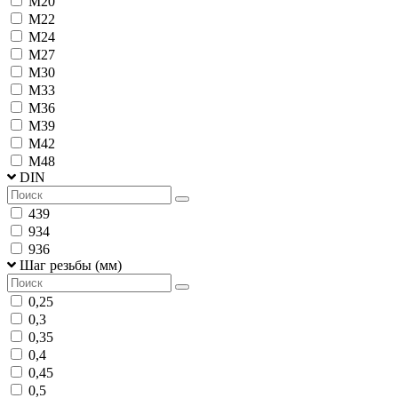
М20
М22
М24
М27
М30
М33
М36
М39
М42
М48
DIN
439
934
936
Шаг резьбы (мм)
0,25
0,3
0,35
0,4
0,45
0,5