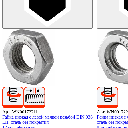
Арт. WN00172211
Арт. WN001722
Гайка низкая с левой мелкой резьбой DIN 936
Гайка низкая с
LH, сталь без покрытия
сталь без покр
12 модификаций
8 модификаций