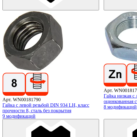
Арт. WN001817
Гайка низкая с
Арт. WN00181790
оцинкованная с
Гайка с левой резьбой DIN 934 LH, класс
8 модификаций
прочности 8, сталь без покрытия
9 модификаций