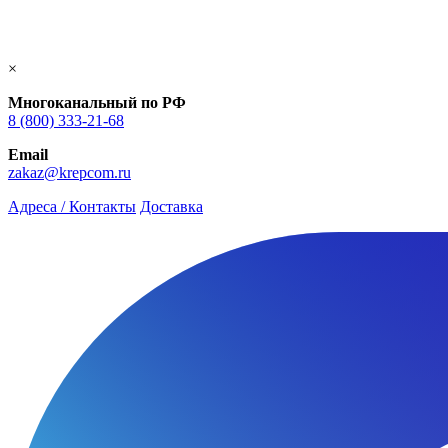
×
Многоканальный по РФ
8 (800) 333‑21-68
Email
zakaz@krepcom.ru
Адреса / Контакты
Доставка