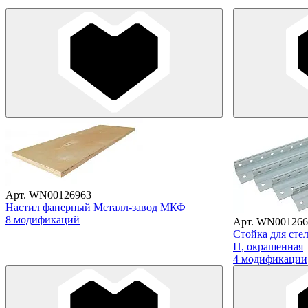
Арт. WN00126963
Настил фанерный Металл-завод МКФ
8 модификаций
Арт. WN001266
Стойка для сте
П, окрашенная
4 модификации